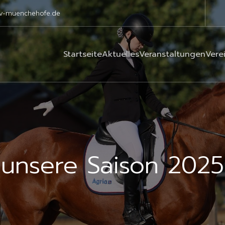
rv-muenchehofe.de
Startseite
Aktuelles
Veranstaltungen
Vere
f unsere Saison 2025